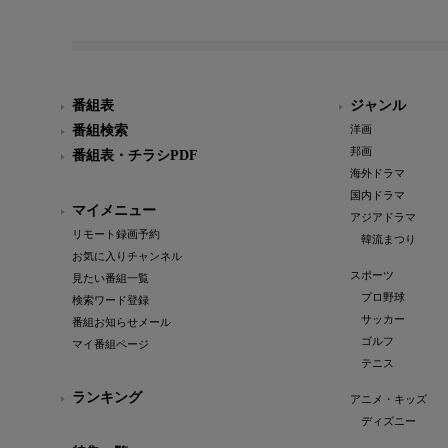
番組表
ジャンル
番組検索
洋画
邦画
番組表・チラシPDF
海外ドラマ
国内ドラマ
マイメニュー
アジアドラマ
リモート録画予約
韓流まつり
お気に入りチャンネル
スポーツ
見たい番組一覧
プロ野球
検索ワード登録
サッカー
番組お知らせメール
ゴルフ
マイ番組ページ
テニス
ランキング
アニメ・キッズ
ディズニー