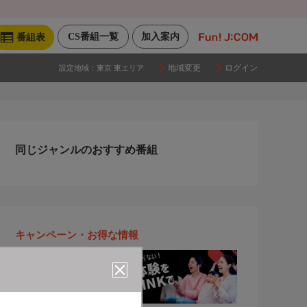
CS番組一覧
加入案内
番組表
地域変更
ログイン
設定地域：
東京 東エリア
同じジャンルのおすすめ番組
キャンペーン・お得な情報