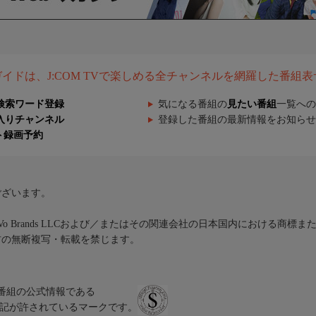
組ガイドは、J:COM TVで楽しめる全チャンネルを網羅した番組
検索ワード登録
気になる番組の
見たい番組
一覧への
入りチャンネル
登録した番組の最新情報をお知らせ
ト録画予約
ございます。
iVo Brands LLCおよび／またはその関連会社の日本国内における商標
材の無断複写・転載を禁じます。
、テレビ番組の公式情報である
スにのみ表記が許されているマークです。