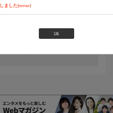
した[error]
OK
の放送予定はありません