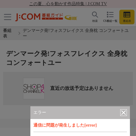
この夏、心を動かす作品特集 | J:COM TV
検索
CS番組一覧
番組表
番組
デンマーク発!フォスフレイクス 全身枕 コンフォートユ
表
ー
デンマーク発!フォスフレイクス 全身枕
コンフォートユー
直近の放送予定はありません
エラー
通信に問題が発生しました[error]