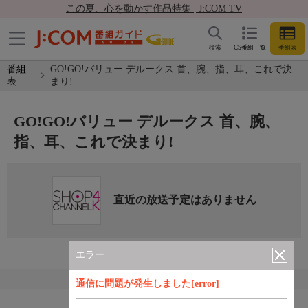
この夏、心を動かす作品特集 | J:COM TV
検索
CS番組一覧
番組表
番組
GO!GO!バリュー デルークス 首、腕、指、耳、これで決
表
まり!
GO!GO!バリュー デルークス 首、腕、
指、耳、これで決まり!
直近の放送予定はありません
エラー
通信に問題が発生しました[error]