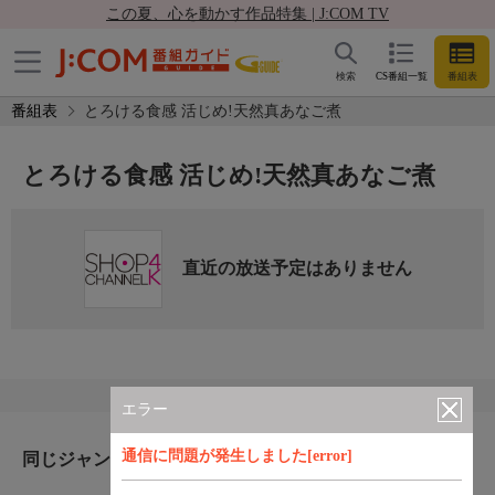
この夏、心を動かす作品特集 | J:COM TV
検索
CS番組一覧
番組表
番組表
とろける食感 活じめ!天然真あなご煮
とろける食感 活じめ!天然真あなご煮
直近の放送予定はありません
エラー
通信に問題が発生しました[error]
同じジャンルのおすすめ番組