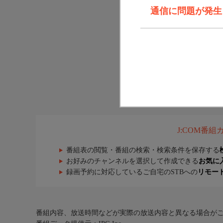
通信に問題が発生しま
J:COM番
番組表の閲覧・番組の検索・検索条件を保存する
お好みのチャンネルを選択して作成できる
お気に
録画予約に対応しているご自宅のSTBへの
リモー
番組内容、放送時間などが実際の放送内容と異なる場合が