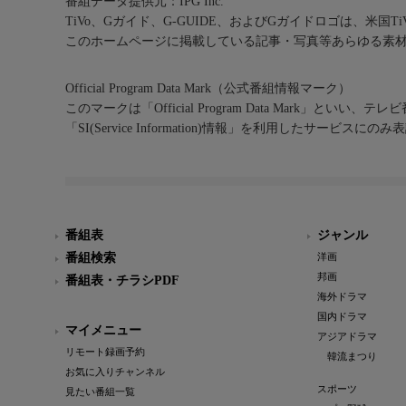
番組データ提供元：IPG Inc.
TiVo、Gガイド、G-GUIDE、およびGガイドロゴは、米国T
このホームページに掲載している記事・写真等あらゆる素
Official Program Data Mark（公式番組情報マーク）
このマークは「Official Program Data Mark」といい
「SI(Service Information)情報」を利用したサービ
番組表
ジャンル
番組検索
洋画
邦画
番組表・チラシPDF
海外ドラマ
国内ドラマ
マイメニュー
アジアドラマ
リモート録画予約
韓流まつり
お気に入りチャンネル
スポーツ
見たい番組一覧