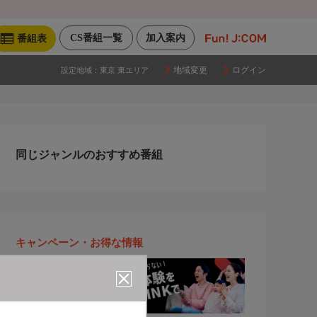
CS番組一覧
加入案内
番組表
地域変更
ログイン
設定地域：
東京 東エリア
同じジャンルのおすすめ番組
キャンペーン・お得な情報