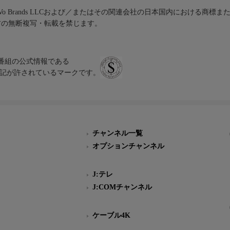
iVo Brands LLCおよび／またはその関連会社の日本国内における商標
材の無断複写・転載を禁じます。
、テレビ番組の公式情報である
スにのみ表記が許されているマークです。
チャンネル一覧
オプションチャンネル
J:テレ
J:COMチャンネル
ケーブル4K