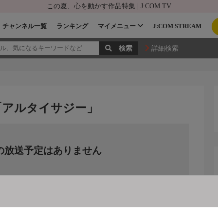
この夏、心を動かす作品特集 | J:COM TV
チャンネル一覧
ランキング
マイメニュー
J:COM STREAM
詳細検索
」
「アルタイサジー」
の放送予定はありません