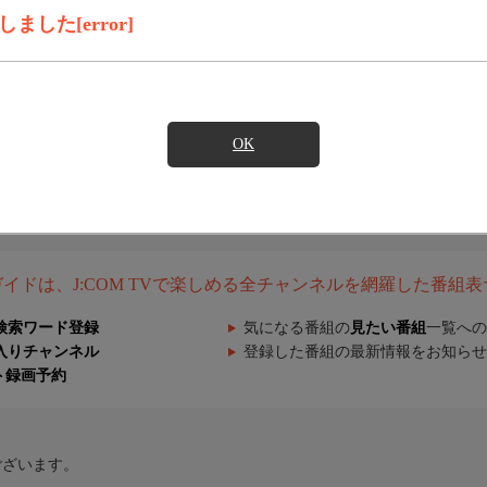
した[error]
OK
組ガイドは、J:COM TVで楽しめる全チャンネルを網羅した番組
検索ワード登録
気になる番組の
見たい番組
一覧への
入りチャンネル
登録した番組の最新情報をお知らせ
ト録画予約
ございます。