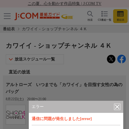
この夏、心を動かす作品特集 | J:COM TV
検索
CS番組一覧
番組表
番組表
カワイイ - ショップチャンネル ４Ｋ
カワイイ - ショップチャンネル ４Ｋ
放送スケジュール一覧
直近の放送
アルトローズ いつまでも「カワイイ」を目指す女性の為の
バッグ
8月22日(土)
20:00〜21:00
エラー
Ch.430
ショップチャンネル ４Ｋ
通信に問題が発生しました[error]