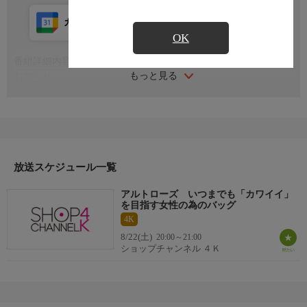
カレンダー登録
アプリ視聴
放送前
OK
番組詳細内容
もっと見る
お知らせ
日本初のショッピング専門チャンネルとして1996年にスタート。
ファッション、ビューティー、ホームグッズ、グルメなど、バイ
ヤーが厳選した商品を24時間ご紹介。世界中の逸品に出会う喜び
を生放送ならではの臨場感と一緒にお楽しみください。
＊ライブ放送につき、番組および商品内容に変更が生じる場合も
放送スケジュール一覧
ございます。
アルトローズ いつまでも「カワイイ」
ＨＰ：https://www.shopch.jp
を目指す女性の為のバッグ
4K
8/22(土)
20:00～21:00
ショップチャンネル ４Ｋ