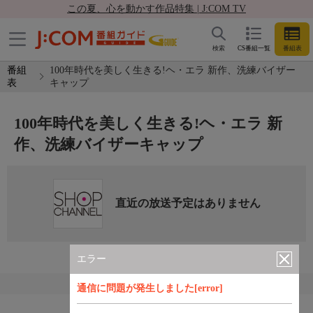
この夏、心を動かす作品特集 | J:COM TV
検索
CS番組一覧
番組表
番組
100年時代を美しく生きる!ヘ・エラ 新作、洗練バイザー
表
キャップ
100年時代を美しく生きる!ヘ・エラ 新
作、洗練バイザーキャップ
直近の放送予定はありません
エラー
通信に問題が発生しました[error]