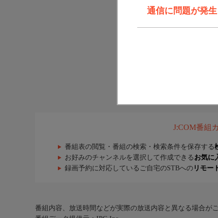
通信に問題が発生しま
J:COM番
番組表の閲覧・番組の検索・検索条件を保存する
お好みのチャンネルを選択して作成できる
お気に
録画予約に対応しているご自宅のSTBへの
リモー
番組内容、放送時間などが実際の放送内容と異なる場合が