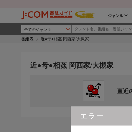
ジャンル
番組表
近●母●相姦 岡西家/大槻家
近●母●相姦 岡西家/大槻家
直近
エラー