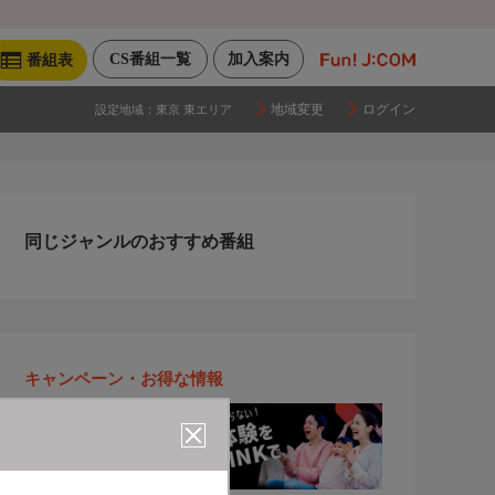
CS番組一覧
加入案内
番組表
地域変更
ログイン
設定地域：
東京 東エリア
同じジャンルのおすすめ番組
キャンペーン・お得な情報