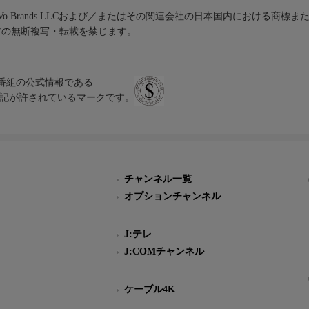
iVo Brands LLCおよび／またはその関連会社の日本国内における商標
材の無断複写・転載を禁じます。
、テレビ番組の公式情報である
スにのみ表記が許されているマークです。
チャンネル一覧
オプションチャンネル
J:テレ
J:COMチャンネル
ケーブル4K