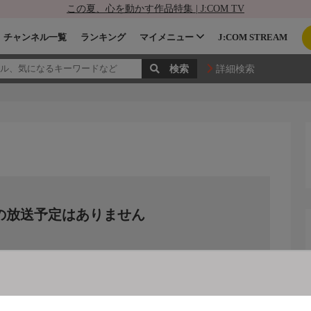
この夏、心を動かす作品特集 | J:COM TV
チャンネル一覧
ランキング
マイメニュー
J:COM STREAM
詳細検索
の放送予定はありません