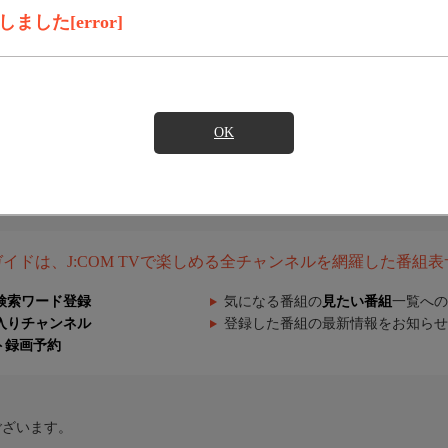
した[error]
OK
組ガイドは、J:COM TVで楽しめる全チャンネルを網羅した番組
検索ワード登録
気になる番組の
見たい番組
一覧への
入りチャンネル
登録した番組の最新情報をお知らせ
ト録画予約
ございます。