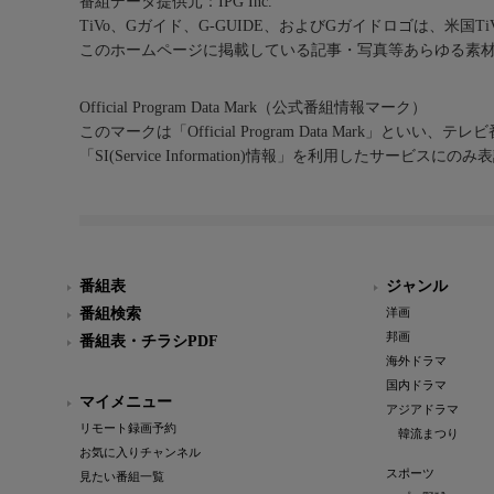
番組データ提供元：IPG Inc.
TiVo、Gガイド、G-GUIDE、およびGガイドロゴは、米国T
このホームページに掲載している記事・写真等あらゆる素
Official Program Data Mark（公式番組情報マーク）
このマークは「Official Program Data Mark」といい
「SI(Service Information)情報」を利用したサービ
番組表
ジャンル
番組検索
洋画
邦画
番組表・チラシPDF
海外ドラマ
国内ドラマ
マイメニュー
アジアドラマ
リモート録画予約
韓流まつり
お気に入りチャンネル
スポーツ
見たい番組一覧