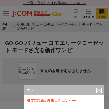
この夏、心を動かす作品特集 | J:COM TV
検索
CS番組一覧
番組表
番組
GO!GO!バリュー コモエリークローゼット モードさ光る
表
新作ワンピ
GO!GO!バリュー コモエリークローゼッ
ト モードさ光る新作ワンピ
直近の放送予定はありません
エラー
通信に問題が発生しました[error]