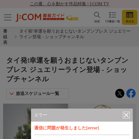
この夏、心を動かす作品特集 | J:COM TV
検索
CS番組一覧
番組表
番
タイ発!幸運を願うおまじないタンブンブレス ジュエリー
組
ライン登場 - ショップチャンネル
表
タイ発!幸運を願うおまじないタンブン
ブレス ジュエリーライン登場 - ショッ
プチャンネル
放送スケジュール一覧
エラー
通信に問題が発生しました[error]