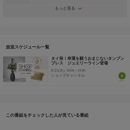
番組詳細内容
もっと見る
お知らせ
日本初のショッピング専門チャンネルとして1996年にスタート。
ファッション、ビューティー、ホームグッズ、グルメなど、バイ
ヤーが厳選した商品を24時間ご紹介。世界中の逸品に出会う喜び
を生放送ならではの臨場感と一緒にお楽しみください。
＊ライブ放送につき、番組および商品内容に変更が生じる場合も
放送スケジュール一覧
ございます。
タイ発！幸運を願うおまじないタンブン
ＨＰ：https://www.shopch.jp
ブレス ジュエリーライン登場
8/25(火)
18:00～19:00
ショップチャンネル
この番組をチェックした人が見ている番組