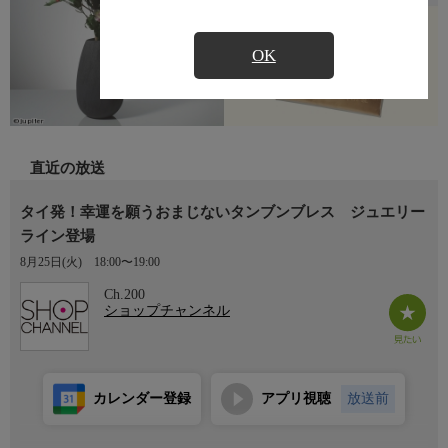
OK
直近の放送
タイ発！幸運を願うおまじないタンブンブレス ジュエリー
ライン登場
8月25日(火)
18:00〜19:00
Ch.200
ショップチャンネル
カレンダー登録
アプリ視聴
放送前