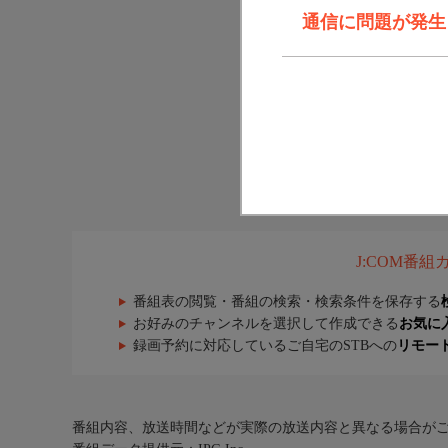
通信に問題が発生しま
J:COM番
番組表の閲覧・番組の検索・検索条件を保存する
お好みのチャンネルを選択して作成できる
お気に
録画予約に対応しているご自宅のSTBへの
リモー
番組内容、放送時間などが実際の放送内容と異なる場合が