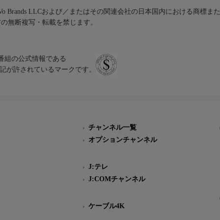
iVo Brands LLCおよび／またはその関連会社の日本国内における商標
材の無断複写・転載を禁じます。
、テレビ番組の公式情報である
スにのみ表記が許されているマークです。
チャンネル一覧
オプションチャンネル
J:テレ
J:COMチャンネル
ケーブル4K