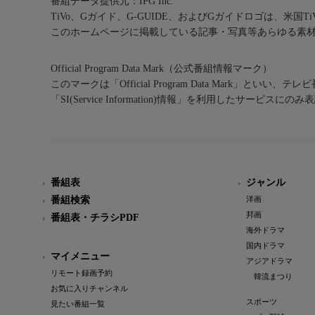
番組データ提供元：IPG Inc.
TiVo、Gガイド、G-GUIDE、およびGガイドロゴは、米国T
このホームページに掲載している記事・写真等あらゆる素
Official Program Data Mark（公式番組情報マーク）
このマークは「Official Program Data Mark」といい
「SI(Service Information)情報」を利用したサービ
番組表
ジャンル
番組検索
洋画
邦画
番組表・チラシPDF
海外ドラマ
国内ドラマ
マイメニュー
アジアドラマ
リモート録画予約
韓流まつり
お気に入りチャンネル
スポーツ
見たい番組一覧