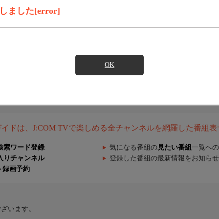
した[error]
OK
組ガイドは、J:COM TVで楽しめる全チャンネルを網羅した番組
検索ワード登録
気になる番組の
見たい番組
一覧への
入りチャンネル
登録した番組の最新情報をお知らせ
ト録画予約
ございます。