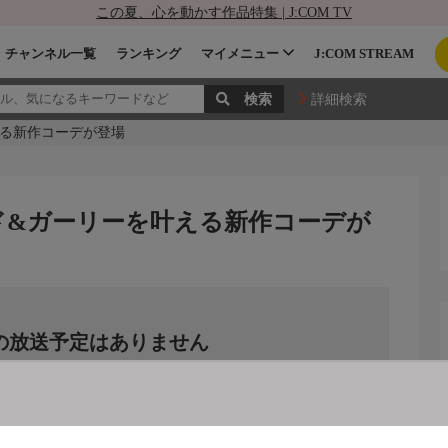
この夏、心を動かす作品特集 | J:COM TV
チャンネル一覧
ランキング
マイメニュー
J:COM STREAM
詳細検索
える新作コーデが登場
ド&ガーリーを叶える新作コーデが
の放送予定はありません