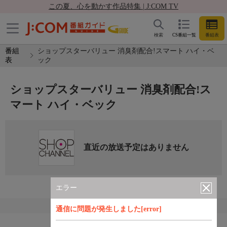
この夏、心を動かす作品特集 | J:COM TV
検索
CS番組一覧
番組表
番組
ショップスターバリュー 消臭剤配合!スマート ハイ・ベ
表
ック
ショップスターバリュー 消臭剤配合!ス
マート ハイ・ベック
直近の放送予定はありません
エラー
通信に問題が発生しました[error]