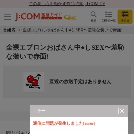
この夏、心を動かす作品特集 | J:COM TV
検索
CS番組一覧
番組表
番組表
全裸エプロンおばさん中●しSEX〜羞恥な装いで赤面!
全裸エプロンおばさん中●しSEX〜羞恥
な装いで赤面!
直近の放送予定はありません
エラー
通信に問題が発生しました[error]
同じジャンルのおすすめ番組