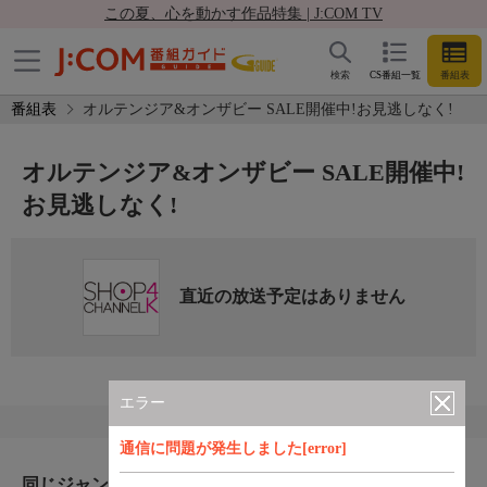
この夏、心を動かす作品特集 | J:COM TV
検索
CS番組一覧
番組表
番組表
オルテンジア&オンザビー SALE開催中!お見逃しなく!
オルテンジア&オンザビー SALE開催中!
お見逃しなく!
直近の放送予定はありません
エラー
通信に問題が発生しました[error]
同じジャンルのおすすめ番組