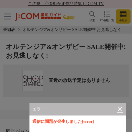
この夏、心を動かす作品特集 | J:COM TV
検索
CS番組一覧
番組表
番組表
オルテンジア&オンザビー SALE開催中!お見逃しなく!
オルテンジア&オンザビー SALE開催中!
お見逃しなく!
直近の放送予定はありません
エラー
通信に問題が発生しました[error]
同じジャンルのおすすめ番組