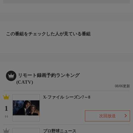
日本初のショッピング専門チャンネルとして1996年にスタート。
ファッション、ビューティー、ホームグッズ、グルメなど、バイ
ヤーが厳選した商品を24時間ご紹介。世界中の逸品に出会う喜び
を生放送ならではの臨場感と一緒にお楽しみください。
＊ライブ放送につき、番組および商品内容に変更が生じる場合も
この番組をチェックした人が見ている番組
ございます。
ＨＰ：https://www.shopch.jp
リモート録画予約ランキング
(CATV)
08/06更新
X-ファイル シーズン7～8
1
次回放送
(-)
プロ野球ニュース