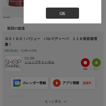
OK
前回の放送
ＧＯ！ＧＯ！バリュー パルマディーバ １１８美容液増
量！
8月5日(水)
12:00〜13:00
Ch.200
ショップチャンネル
カレンダー登録
アプリ視聴
放送中
番組詳細内容
もっと見る
お知らせ