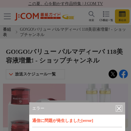
この夏、心を動かす作品特集 | J:COM TV
検索
CS番組一覧
番組表
番組
GO!GO!バリュー パルマディーバ 118美容液増量! - ショッ
表
プチャンネル
GO!GO!バリュー パルマディーバ 118美
容液増量! - ショップチャンネル
放送スケジュール一覧
エラー
通信に問題が発生しました[error]