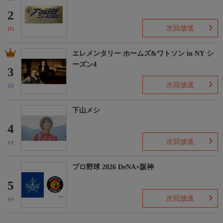
2
次回放送
(1)
エレメンタリー ホームズ&ワトソン in NY シ
ーズン4
3
次回放送
(2)
下山メシ
4
次回放送
(-)
プロ野球 2026 DeNA×阪神
5
次回放送
(-)