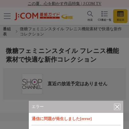
この夏、心を動かす作品特集 | J:COM TV
検索
CS番組一覧
番組表
番組
微糖フェミニンスタイル フレニス機能素材で快適な新作
表
コレクション
微糖フェミニンスタイル フレニス機能
素材で快適な新作コレクション
直近の放送予定はありません
エラー
通信に問題が発生しました[error]