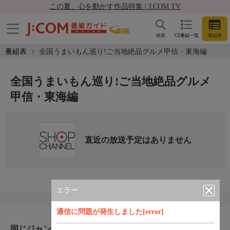
この夏、心を動かす作品特集 | J:COM TV
検索
CS番組一覧
番組表
番組表
全国うまいもん巡り!ご当地絶品グルメ甲信・東海編
全国うまいもん巡り!ご当地絶品グルメ
甲信・東海編
直近の放送予定はありません
エラー
通信に問題が発生しました[error]
同じジャンルのおすすめ番組