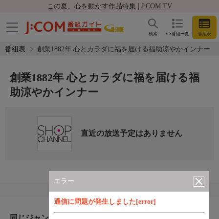
この夏、心を動かす作品特集 | J:COM TV
検索
CS番組一覧
番組表
番組表
創業1882年 心とカラダに福を届ける福助涼やかインナー
創業1882年 心とカラダに福を届ける福
助涼やかインナー
直近の放送予定はありません
エラー
通信に問題が発生しました[error]
同じジャンルのおすすめ番組