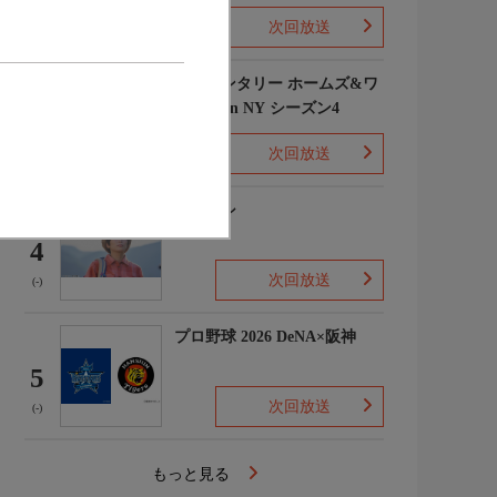
次回放送
(1)
エレメンタリー ホームズ&ワ
トソン in NY シーズン4
3
次回放送
(2)
下山メシ
4
次回放送
(-)
プロ野球 2026 DeNA×阪神
5
次回放送
(-)
もっと見る