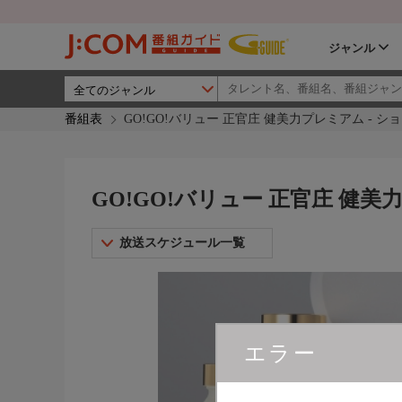
ジャンル
番組表
GO!GO!バリュー 正官庄 健美力プレミアム - 
GO!GO!バリュー 正官庄 健
放送スケジュール一覧
エラー