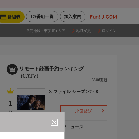
CS番組一覧
加入案内
番組表
地域変更
ログイン
設定地域：
東京 東エリア
リモート録画予約ランキング
(CATV)
08/06更新
X-ファイル シーズン7～8
1
次回放送
(-)
プロ野球ニュース
2