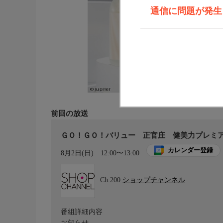
通信に問題が発生しま
前回の放送
ＧＯ！ＧＯ！バリュー 正官庄 健美力プレミ
カレンダー登録
8月2日(日)
12:00〜13:00
Ch.200
ショップチャンネル
番組詳細内容
お知らせ