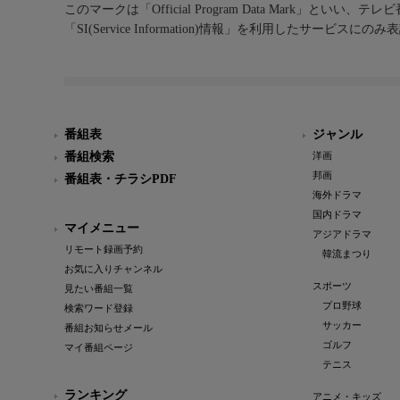
このマークは「Official Program Data Mark」といい
「SI(Service Information)情報」を利用したサービ
番組表
ジャンル
番組検索
洋画
邦画
番組表・チラシPDF
海外ドラマ
国内ドラマ
マイメニュー
アジアドラマ
リモート録画予約
韓流まつり
お気に入りチャンネル
スポーツ
見たい番組一覧
プロ野球
検索ワード登録
サッカー
番組お知らせメール
ゴルフ
マイ番組ページ
テニス
ランキング
アニメ・キッズ