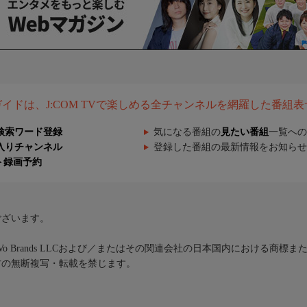
組ガイドは、J:COM TVで楽しめる全チャンネルを網羅した番組
検索ワード登録
気になる番組の
見たい番組
一覧への
入りチャンネル
登録した番組の最新情報をお知らせ
ト録画予約
ございます。
iVo Brands LLCおよび／またはその関連会社の日本国内における商標
材の無断複写・転載を禁じます。