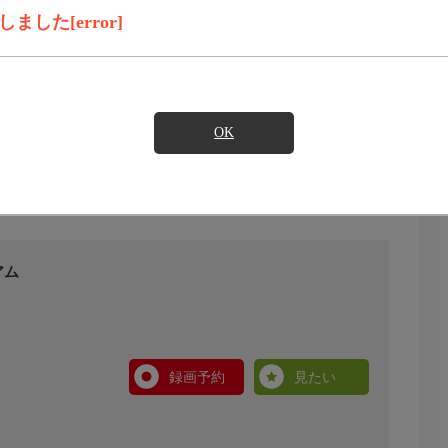
した[error]
OK
アム
録画予約
見たい