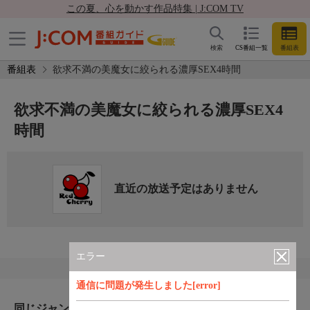
この夏、心を動かす作品特集 | J:COM TV
検索
CS番組一覧
番組表
番組表
欲求不満の美魔女に絞られる濃厚SEX4時間
欲求不満の美魔女に絞られる濃厚SEX4
時間
直近の放送予定はありません
エラー
通信に問題が発生しました[error]
同じジャンルのおすすめ番組