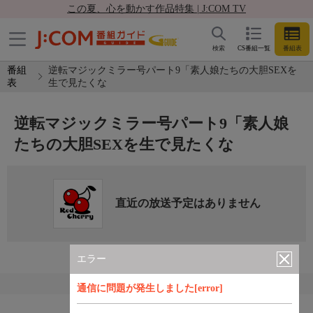
この夏、心を動かす作品特集 | J:COM TV
検索
CS番組一覧
番組表
番組
逆転マジックミラー号パート9「素人娘たちの大胆SEXを
表
生で見たくな
逆転マジックミラー号パート9「素人娘
たちの大胆SEXを生で見たくな
直近の放送予定はありません
エラー
通信に問題が発生しました[error]