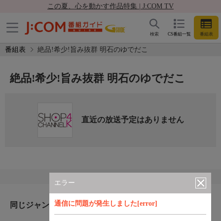
この夏、心を動かす作品特集 | J:COM TV
検索
CS番組一覧
番組表
番組表
絶品!希少!旨み抜群 明石のゆでだこ
絶品!希少!旨み抜群 明石のゆでだこ
直近の放送予定はありません
エラー
通信に問題が発生しました[error]
同じジャンルのおすすめ番組