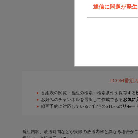
通信に問題が発生しま
J:COM番
番組表の閲覧・番組の検索・検索条件を保存する
お好みのチャンネルを選択して作成できる
お気に
録画予約に対応しているご自宅のSTBへの
リモー
番組内容、放送時間などが実際の放送内容と異なる場合が