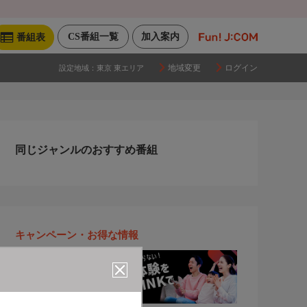
CS番組一覧
加入案内
番組表
地域変更
ログイン
設定地域：
東京 東エリア
同じジャンルのおすすめ番組
キャンペーン・お得な情報