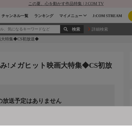
この夏、心を動かす作品特集 | J:COM TV
チャンネル一覧
ランキング
マイメニュー
J:COM STREAM
詳細検索
画大特集◆CS初放送◆
休み!メガヒット映画大特集◆CS初放
の放送予定はありません