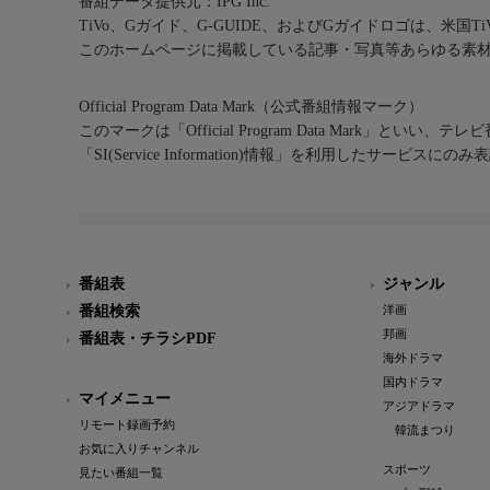
番組データ提供元：IPG Inc.
TiVo、Gガイド、G-GUIDE、およびGガイドロゴは、米国T
このホームページに掲載している記事・写真等あらゆる素
Official Program Data Mark（公式番組情報マーク）
このマークは「Official Program Data Mark」といい
「SI(Service Information)情報」を利用したサービ
番組表
ジャンル
番組検索
洋画
邦画
番組表・チラシPDF
海外ドラマ
国内ドラマ
マイメニュー
アジアドラマ
リモート録画予約
韓流まつり
お気に入りチャンネル
スポーツ
見たい番組一覧