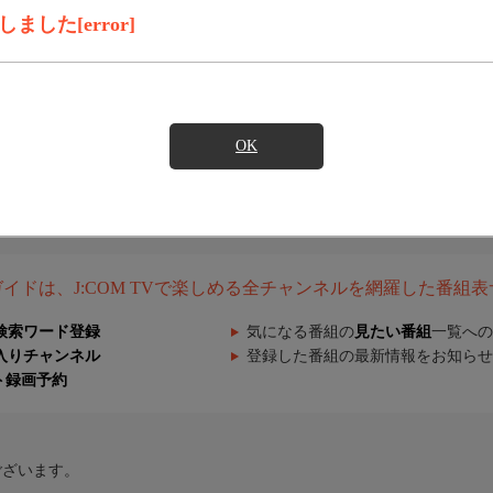
した[error]
OK
組ガイドは、J:COM TVで楽しめる全チャンネルを網羅した番組
検索ワード登録
気になる番組の
見たい番組
一覧への
入りチャンネル
登録した番組の最新情報をお知らせ
ト録画予約
ございます。