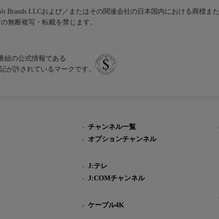
iVo Brands LLCおよび／またはその関連会社の日本国内における商標
材の無断複写・転載を禁じます。
、テレビ番組の公式情報である
スにのみ表記が許されているマークです。
チャンネル一覧
オプションチャンネル
J:テレ
J:COMチャンネル
ケーブル4K