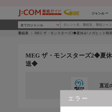
ジャンル
番組表
MEG ザ・モンスターズ2◆夏休み!メガヒット映
MEG ザ・モンスターズ2◆夏
送◆
直近
エラー