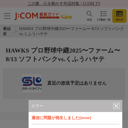
この夏、心を動かす作品特集 | J:COM TV
検索
CS番組一覧
番組表
番組
HAWKS プロ野球中継2025〜ファーム〜 8/13 ソフトバンク
表
vs.くふうハヤテ
HAWKS プロ野球中継2025〜ファーム〜
8/13 ソフトバンクvs.くふうハヤテ
直近の放送予定はありません
エラー
通信に問題が発生しました[error]