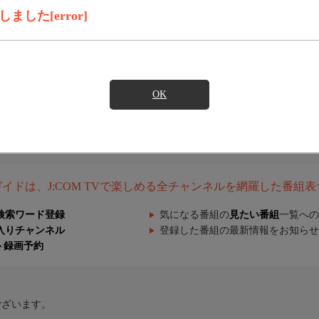
した[error]
OK
組ガイドは、J:COM TVで楽しめる全チャンネルを網羅した番組
検索ワード登録
気になる番組の
見たい番組
一覧への
入りチャンネル
登録した番組の最新情報をお知らせ
ト録画予約
ございます。