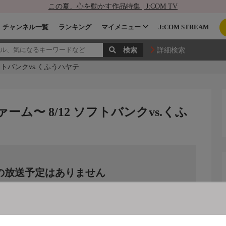
この夏、心を動かす作品特集 | J:COM TV
チャンネル一覧
ランキング
マイメニュー
J:COM STREAM
詳細検索
ソフトバンクvs.くふうハヤテ
ァーム〜 8/12 ソフトバンクvs.くふ
の放送予定はありません