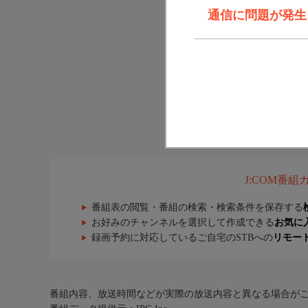
通信に問題が発生しま
J:COM番
番組表の閲覧・番組の検索・検索条件を保存する
お好みのチャンネルを選択して作成できる
お気に
録画予約に対応しているご自宅のSTBへの
リモー
番組内容、放送時間などが実際の放送内容と異なる場合が