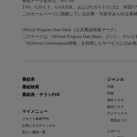
番組データ提供元：IPG Inc.
TiVo、Gガイド、G-GUIDE、およびGガイドロゴは、米国T
このホームページに掲載している記事・写真等あらゆる素
Official Program Data Mark（公式番組情報マーク）
このマークは「Official Program Data Mark」といい
「SI(Service Information)情報」を利用したサービ
番組表
ジャンル
番組検索
洋画
邦画
番組表・チラシPDF
海外ドラマ
国内ドラマ
マイメニュー
アジアドラマ
リモート録画予約
韓流まつり
お気に入りチャンネル
スポーツ
見たい番組一覧