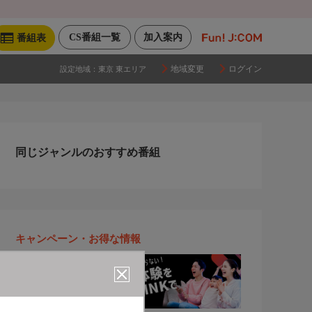
CS番組一覧
加入案内
番組表
地域変更
ログイン
設定地域：
東京 東エリア
同じジャンルのおすすめ番組
キャンペーン・お得な情報