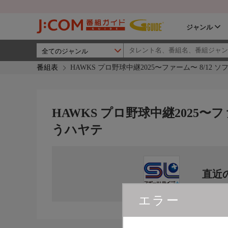
ジャンル
番組表
HAWKS プロ野球中継2025〜ファーム〜 8/12 
HAWKS プロ野球中継2025〜フ
うハヤテ
直近
エラー