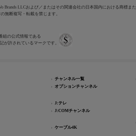
iVo Brands LLCおよび／またはその関連会社の日本国内における商標
材の無断複写・転載を禁じます。
、テレビ番組の公式情報である
スにのみ表記が許されているマークです。
チャンネル一覧
オプションチャンネル
J:テレ
J:COMチャンネル
ケーブル4K