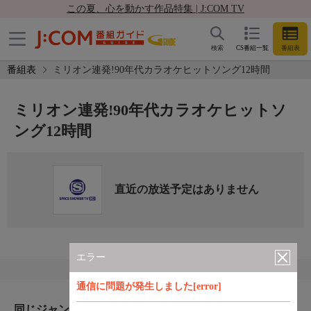
この夏、心を動かす作品特集 | J:COM TV
検索
CS番組一覧
番組表
番組表
ミリオン連発!90年代カラオケヒットソング12時間
ミリオン連発!90年代カラオケヒットソ
ング12時間
直近の放送予定はありません
エラー
通信に問題が発生しました[error]
同じジャンルのおすすめ番組