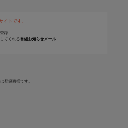
表サイトです。
登録
してくれる
番組お知らせメール
または登録商標です。