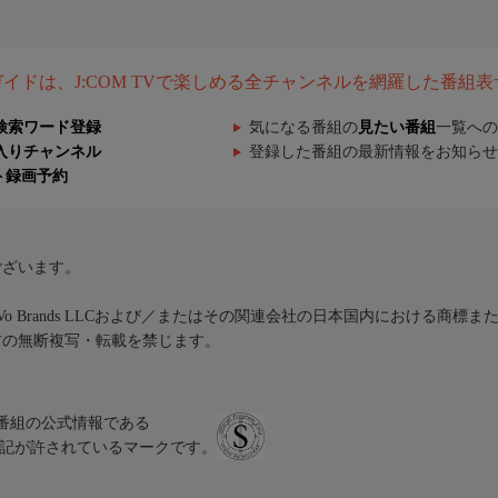
組ガイドは、J:COM TVで楽しめる全チャンネルを網羅した番組
検索ワード登録
気になる番組の
見たい番組
一覧への
入りチャンネル
登録した番組の最新情報をお知らせ
ト録画予約
ございます。
iVo Brands LLCおよび／またはその関連会社の日本国内における商標
材の無断複写・転載を禁じます。
、テレビ番組の公式情報である
スにのみ表記が許されているマークです。