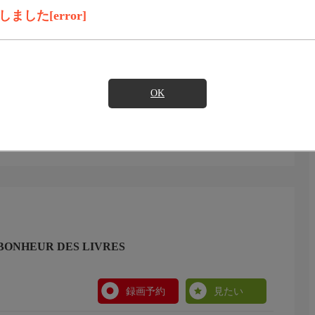
録画予約
見たい
した[error]
ーマを掲げて、作家やエッセイスト、歴史学者らをゲスト
OK
ONHEUR DES LIVRES
録画予約
見たい