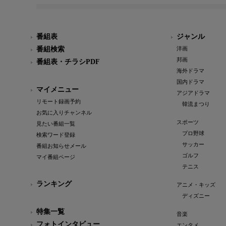
番組表
ジャンル
番組検索
洋画
邦画
番組表・チラシPDF
海外ドラマ
国内ドラマ
マイメニュー
アジアドラマ
リモート録画予約
韓流まつり
お気に入りチャンネル
スポーツ
見たい番組一覧
プロ野球
検索ワード登録
サッカー
番組お知らせメール
ゴルフ
マイ番組ページ
テニス
ランキング
アニメ・キッズ
ディズニー
特集一覧
音楽
フォトインタビュー
エンタメ