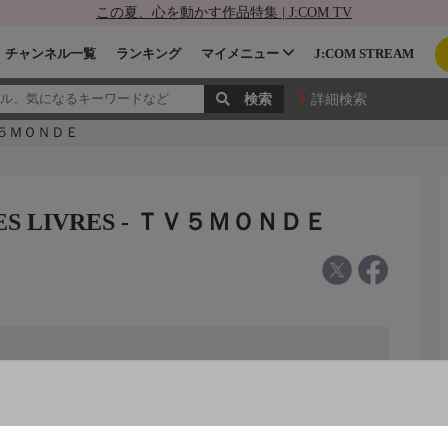
この夏、心を動かす作品特集 | J:COM TV
チャンネル一覧
ランキング
マイメニュー
J:COM STREAM
詳細検索
ＴＶ５ＭＯＮＤＥ
S LIVRES - ＴＶ５ＭＯＮＤＥ