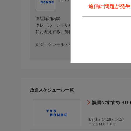
Ch.767
ＴＶ５ＭＯＮＤＥ
通信に問題が発生しま
番組詳細内容
クレール・シャザルがお届けする文学場組。毎回テ
にお迎えする。視聴者へお勧めの本も紹介する。
司会：クレール・シャザル
放送スケジュール一覧
読書のすすめ AU B
8/8(土)
14:28～14:57
ＴＶ５ＭＯＮＤＥ