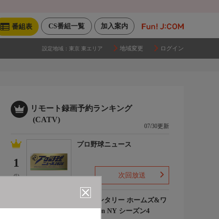
CS番組一覧
加入案内
番組表
地域変更
ログイン
設定地域：
東京 東エリア
リモート録画予約ランキング
(CATV)
07/30更新
プロ野球ニュース
1
次回放送
(5)
エレメンタリー ホームズ&ワ
トソン in NY シーズン4
2