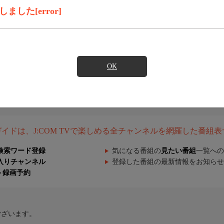
した[error]
OK
組ガイドは、J:COM TVで楽しめる全チャンネルを網羅した番組
検索ワード登録
気になる番組の
見たい番組
一覧への
入りチャンネル
登録した番組の最新情報をお知らせ
ト録画予約
ございます。