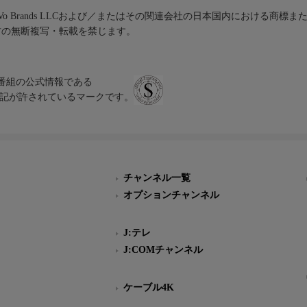
iVo Brands LLCおよび／またはその関連会社の日本国内における商標
材の無断複写・転載を禁じます。
、テレビ番組の公式情報である
スにのみ表記が許されているマークです。
チャンネル一覧
オプションチャンネル
J:テレ
J:COMチャンネル
ケーブル4K