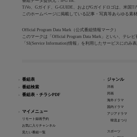
番組データ提供元：IPG Inc.
TiVo、Gガイド、G-GUIDE、およびGガイドロゴは、米国T
このホームページに掲載している記事・写真等あらゆる素
Official Program Data Mark（公式番組情報マーク）
このマークは「Official Program Data Mark」といい
「SI(Service Information)情報」を利用したサービ
番組表
ジャンル
番組検索
洋画
邦画
番組表・チラシPDF
海外ドラマ
国内ドラマ
マイメニュー
アジアドラマ
リモート録画予約
韓流まつり
お気に入りチャンネル
スポーツ
見たい番組一覧