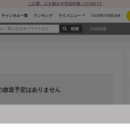
この夏、心を動かす作品特集 | J:COM TV
チャンネル一覧
ランキング
マイメニュー
J:COM STREAM
詳細検索
の放送予定はありません