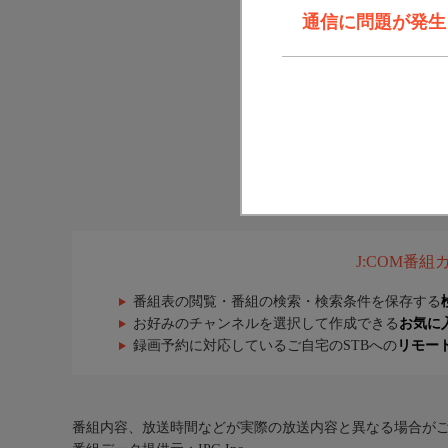
通信に問題が発生しま
J:COM番
番組表の閲覧・番組の検索・検索条件を保存する
お好みのチャンネルを選択して作成できる
お気に
録画予約に対応しているご自宅のSTBへの
リモー
番組内容、放送時間などが実際の放送内容と異なる場合が