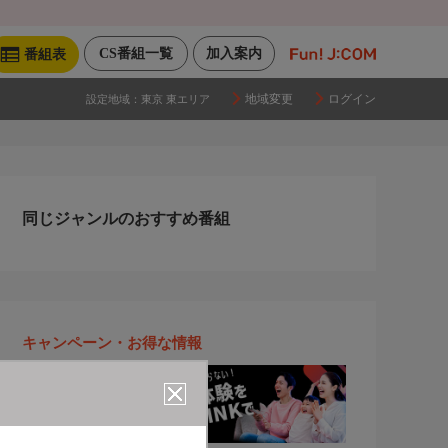
CS番組一覧
加入案内
番組表
地域変更
ログイン
設定地域：
東京 東エリア
同じジャンルのおすすめ番組
キャンペーン・お得な情報