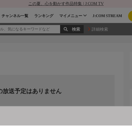
この夏、心を動かす作品特集 | J:COM TV
チャンネル一覧
ランキング
マイメニュー
J:COM STREAM
詳細検索
の放送予定はありません