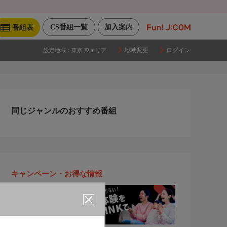
CS番組一覧
加入案内
番組表
地域変更
ログイン
設定地域：
東京 東エリア
同じジャンルのおすすめ番組
キャンペーン・お得な情報