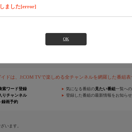
した[error]
OK
組ガイドは、J:COM TVで楽しめる全チャンネルを網羅した番組
検索ワード登録
気になる番組の
見たい番組
一覧への
入りチャンネル
登録した番組の最新情報をお知らせ
ト録画予約
ございます。