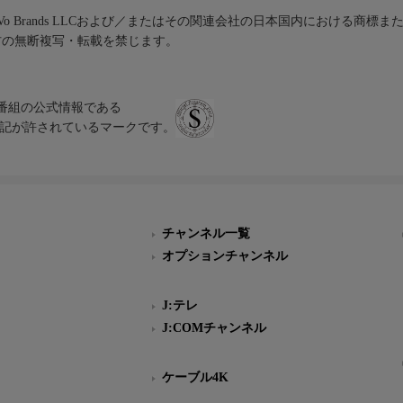
iVo Brands LLCおよび／またはその関連会社の日本国内における商標
材の無断複写・転載を禁じます。
、テレビ番組の公式情報である
スにのみ表記が許されているマークです。
チャンネル一覧
オプションチャンネル
J:テレ
J:COMチャンネル
ケーブル4K