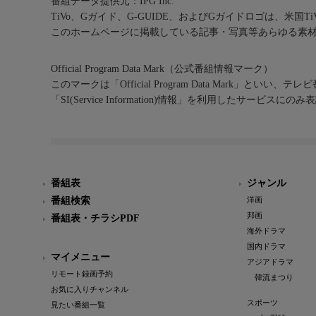
番組データ提供元：IPG Inc.
TiVo、Gガイド、G-GUIDE、およびGガイドロゴは、米国T
このホームページに掲載している記事・写真等あらゆる素
Official Program Data Mark（公式番組情報マーク）
このマークは「Official Program Data Mark」といい
「SI(Service Information)情報」を利用したサービ
番組表
ジャンル
番組検索
洋画
邦画
番組表・チラシPDF
海外ドラマ
国内ドラマ
マイメニュー
アジアドラマ
リモート録画予約
韓流まつり
お気に入りチャンネル
スポーツ
見たい番組一覧