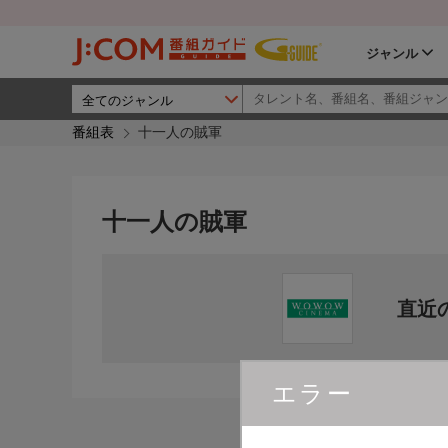
ジャンル
番組表
十一人の賊軍
十一人の賊軍
直近
エラー