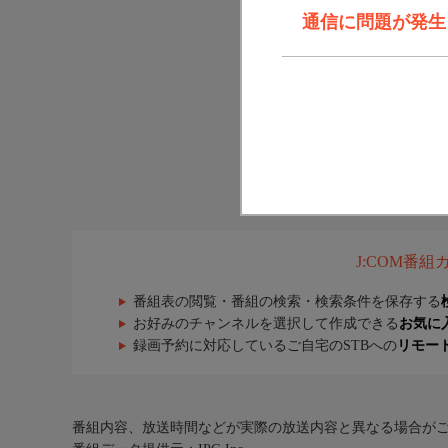
通信に問題が発生しま
J:COM番
番組表の閲覧・番組の検索・検索条件を保存する
お好みのチャンネルを選択して作成できる
お気に
録画予約に対応しているご自宅のSTBへの
リモー
番組内容、放送時間などが実際の放送内容と異なる場合が