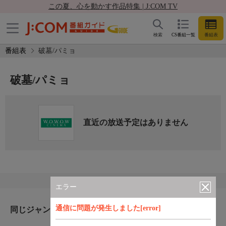
この夏、心を動かす作品特集 | J:COM TV
検索
CS番組一覧
番組表
番組表
破墓/パミョ
破墓/パミョ
直近の放送予定はありません
エラー
通信に問題が発生しました[error]
同じジャンルのおすすめ番組