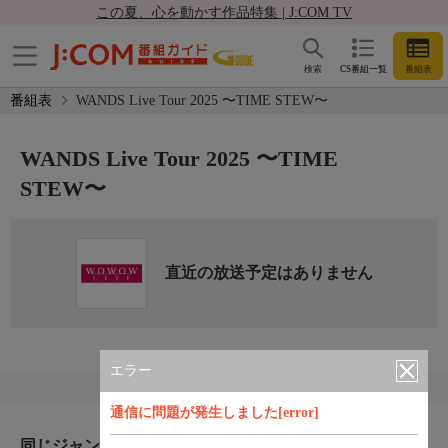
この夏、心を動かす作品特集 | J:COM TV
検索
CS番組一覧
番組表
番組表
WANDS Live Tour 2025 〜TIME STEW〜
WANDS Live Tour 2025 〜TIME
STEW〜
直近の放送予定はありません
エラー
通信に問題が発生しました[error]
同じジャンルのおすすめ番組