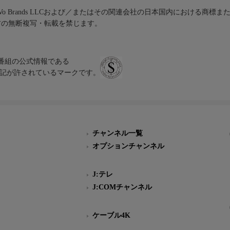
iVo Brands LLCおよび／またはその関連会社の日本国内における商標
材の無断複写・転載を禁じます。
、テレビ番組の公式情報である
スにのみ表記が許されているマークです。
チャンネル一覧
オプションチャンネル
J:テレ
J:COMチャンネル
ケーブル4K