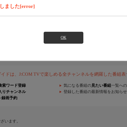
した[error]
OK
組ガイドは、J:COM TVで楽しめる全チャンネルを網羅した番組
検索ワード登録
気になる番組の
見たい番組
一覧への
入りチャンネル
登録した番組の最新情報をお知らせ
ト録画予約
ございます。