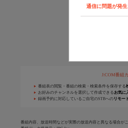
通信に問題が発生しま
J:COM番
番組表の閲覧・番組の検索・検索条件を保存する
お好みのチャンネルを選択して作成できる
お気に
録画予約に対応しているご自宅のSTBへの
リモー
番組内容、放送時間などが実際の放送内容と異なる場合が