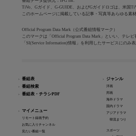
番組データ提供元：IPG Inc.
TiVo、Gガイド、G-GUIDE、およびGガイドロゴは、米国T
このホームページに掲載している記事・写真等あらゆる素
Official Program Data Mark（公式番組情報マーク）
このマークは「Official Program Data Mark」といい
「SI(Service Information)情報」を利用したサービ
番組表
ジャンル
番組検索
洋画
邦画
番組表・チラシPDF
海外ドラマ
国内ドラマ
マイメニュー
アジアドラマ
リモート録画予約
韓流まつり
お気に入りチャンネル
スポーツ
見たい番組一覧