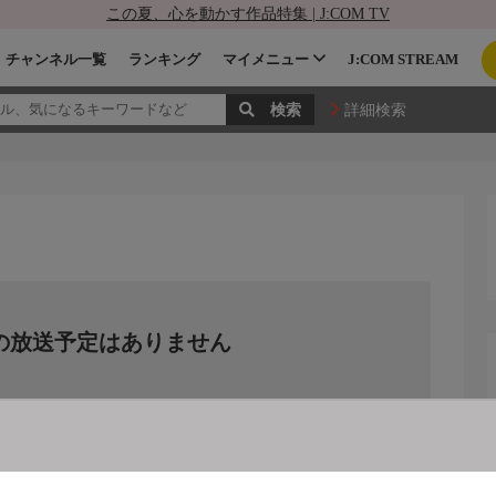
この夏、心を動かす作品特集 | J:COM TV
チャンネル一覧
ランキング
マイメニュー
J:COM STREAM
詳細検索
の放送予定はありません