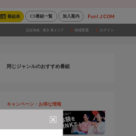
CS番組一覧
加入案内
番組表
地域変更
ログイン
設定地域：
東京 東エリア
同じジャンルのおすすめ番組
キャンペーン・お得な情報