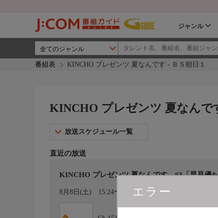
ジャンル
番組表
KINCHO プレゼンツ 夏なんです - ＢＳ朝日１
KINCHO プレゼンツ 夏なんで
放送スケジュール一覧
直近の放送
KINCHO プレゼンツ 夏なんです #3「早見
エラー
カレンダー登録
8月8日(土)
15:24〜15:54