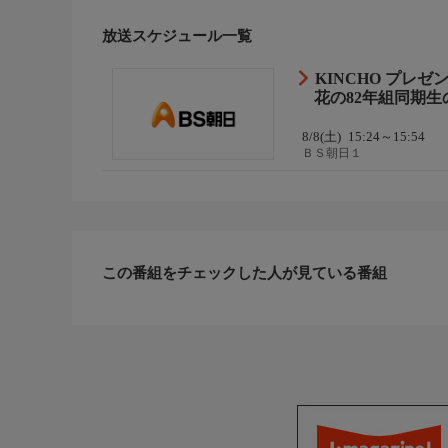
番組ホームページ
<番組ホームページはこちら!>
放送スケジュール一覧
https://www.bs-asahi.co.jp/natsunandesu/
KINCHO プレ
花の82年組同期生
制作
BS朝日、厨子王
8/8(土)
15:24～15:54
ＢＳ朝日１
この番組をチェックした人が見ている番組