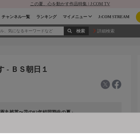
この夏、心を動かす作品特集 | J:COM TV
チャンネル一覧
ランキング
マイメニュー
J:COM STREAM
詳細検索
す - ＢＳ朝日１
優&薬丸裕英〜花の82年組同期生の夏」