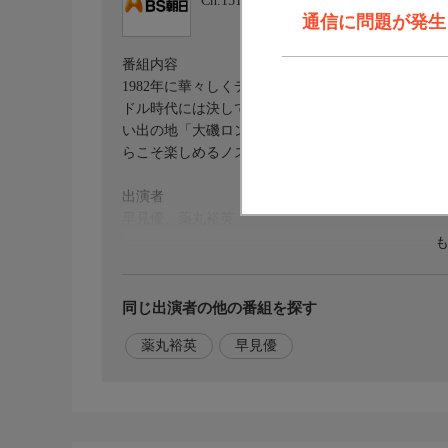
Ch.151
ＢＳ朝日１
通信に問題が発生しま
番組内容
1982年に華々しくデビューし、芸能界を駆け抜け
ドル時代には決して叶わなかった「日本の夏」を満
い出の地「大磯ロングビーチ」を皮切りに、伝統の
らこそ楽しめるノスタルジックでエモーショナルな
出演者
早見優、薬丸裕英
初回放送日
2026/8/8
同じ出演者の他の番組を探す
番組概要
薬丸裕英
早見優
懐かしい夏の記憶を呼び覚ます番組。子供の頃に誰
せる。自然の中で遊んだ日々、心ときめく夏の風物
観を再発見。日本の夏の美しさ、温かさを再認識し
日々への郷愁と、大人になった今だからこそ感じら