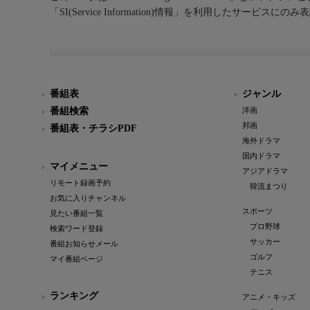
「SI(Service Information)情報」を利用したサービ
番組表
ジャンル
番組検索
洋画
邦画
番組表・チラシPDF
海外ドラマ
国内ドラマ
マイメニュー
アジアドラマ
リモート録画予約
韓流まつり
お気に入りチャンネル
スポーツ
見たい番組一覧
プロ野球
検索ワード登録
サッカー
番組お知らせメール
ゴルフ
マイ番組ページ
テニス
ランキング
アニメ・キッズ