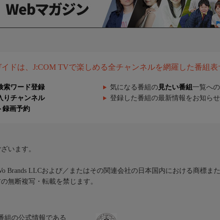
組ガイドは、J:COM TVで楽しめる全チャンネルを網羅した番組
検索ワード登録
気になる番組の
見たい番組
一覧への
入りチャンネル
登録した番組の最新情報をお知らせ
ト録画予約
ございます。
iVo Brands LLCおよび／またはその関連会社の日本国内における商標
材の無断複写・転載を禁じます。
、テレビ番組の公式情報である