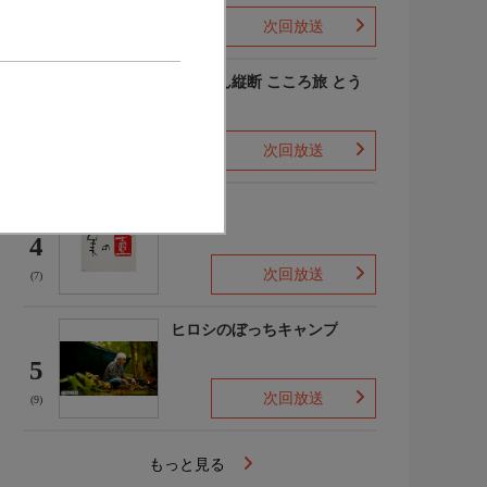
次回放送
(-)
にっぽん縦断 こころ旅 とう
ちゃこ
3
次回放送
(3)
美の壺
4
次回放送
(7)
ヒロシのぼっちキャンプ
5
次回放送
(9)
もっと見る