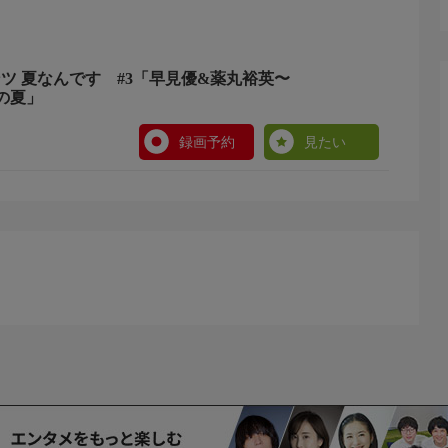
ゼンツ 夏なんです #3「早見優&薬丸裕英〜
の夏」
録画予約
見たい