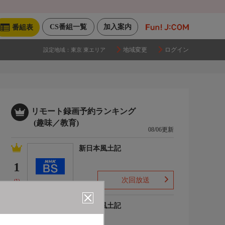
CS番組一覧
加入案内
番組表
地域変更
ログイン
設定地域：
東京 東エリア
リモート録画予約ランキング
(趣味／教育)
08/06更新
新日本風土記
1
次回放送
(1)
新日本風土記
2