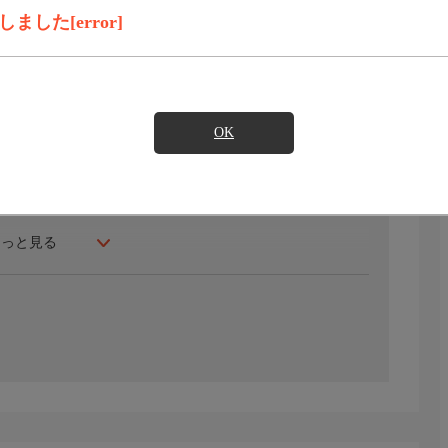
録画予約
見たい
した[error]
てきた同期の二人、早見優と薬丸裕英が、多忙を極めたアイ
喫するぶらり旅へ出かける!かつて水泳大会で汗を流した思
技に触れる下駄作り、上野の歴史ある夏祭りなど、今だか
OK
夏の風景をお届けする。アイドル時代の裏話も必見!
もっと見る
もが経験した夏を、風景、香り、音で鮮やかによみがえら
詩、そして思い出話を通じて、忘れかけていた大切な価値
、心をリフレッシュできる時間をお届けする。過ぎ去った
れる夏の魅力を織り交ぜた、笑顔と感動に満ちた番組。