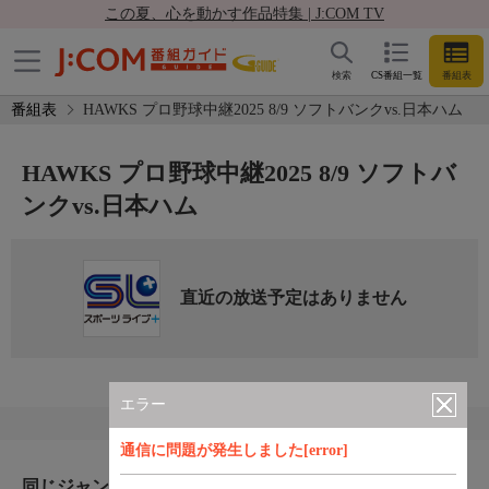
この夏、心を動かす作品特集 | J:COM TV
検索
CS番組一覧
番組表
番組表
HAWKS プロ野球中継2025 8/9 ソフトバンクvs.日本ハム
HAWKS プロ野球中継2025 8/9 ソフトバ
ンクvs.日本ハム
直近の放送予定はありません
エラー
通信に問題が発生しました[error]
同じジャンルのおすすめ番組