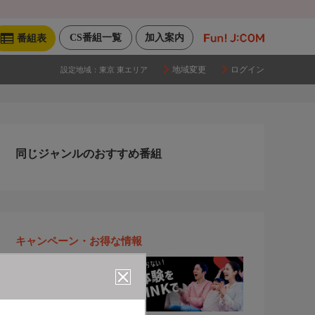
CS番組一覧
加入案内
番組表
地域変更
ログイン
設定地域：
東京 東エリア
同じジャンルのおすすめ番組
キャンペーン・お得な情報