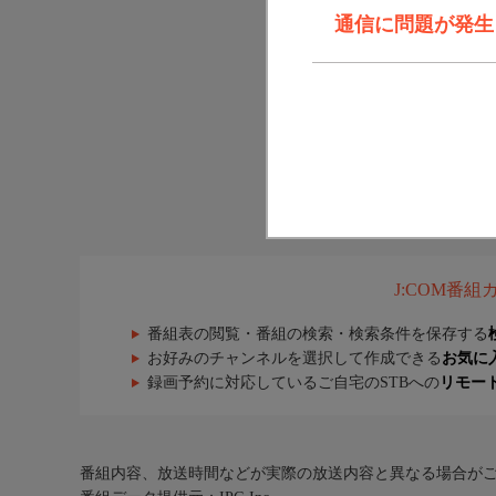
通信に問題が発生しま
J:COM番
番組表の閲覧・番組の検索・検索条件を保存する
お好みのチャンネルを選択して作成できる
お気に
録画予約に対応しているご自宅のSTBへの
リモー
番組内容、放送時間などが実際の放送内容と異なる場合が