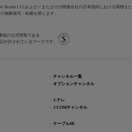
iVo Brands LLCおよび／またはその関連会社の日本国内における商標
材の無断複写・転載を禁じます。
、テレビ番組の公式情報である
スにのみ表記が許されているマークです。
チャンネル一覧
オプションチャンネル
J:テレ
J:COMチャンネル
ケーブル4K