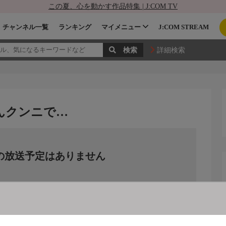
この夏、心を動かす作品特集 | J:COM TV
チャンネル一覧
ランキング
マイメニュー
J:COM STREAM
詳細検索
さんクンニで…
の放送予定はありません