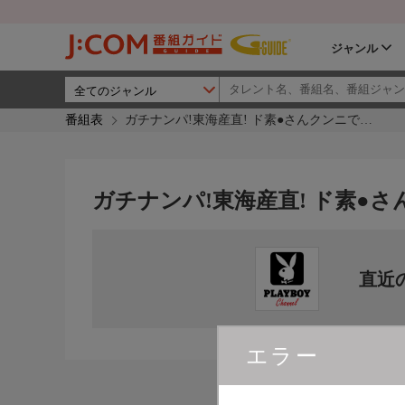
ジャンル
番組表
ガチナンパ!東海産直! ド素●さんクンニで…
ガチナンパ!東海産直! ド素●
直近
エラー