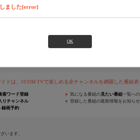
した[error]
OK
組ガイドは、J:COM TVで楽しめる全チャンネルを網羅した番組
検索ワード登録
気になる番組の
見たい番組
一覧への
入りチャンネル
登録した番組の最新情報をお知らせ
ト録画予約
ございます。