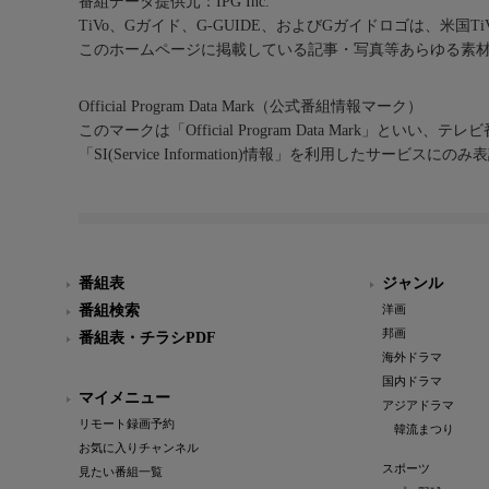
番組データ提供元：IPG Inc.
TiVo、Gガイド、G-GUIDE、およびGガイドロゴは、米国T
このホームページに掲載している記事・写真等あらゆる素
Official Program Data Mark（公式番組情報マーク）
このマークは「Official Program Data Mark」といい
「SI(Service Information)情報」を利用したサービ
番組表
ジャンル
番組検索
洋画
邦画
番組表・チラシPDF
海外ドラマ
国内ドラマ
マイメニュー
アジアドラマ
リモート録画予約
韓流まつり
お気に入りチャンネル
スポーツ
見たい番組一覧