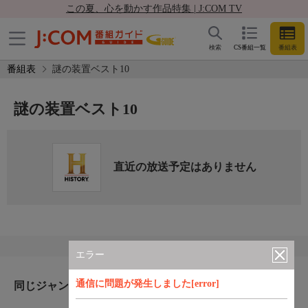
この夏、心を動かす作品特集 | J:COM TV
検索
CS番組一覧
番組表
番組表
謎の装置ベスト10
謎の装置ベスト10
直近の放送予定はありません
エラー
通信に問題が発生しました[error]
同じジャンルのおすすめ番組