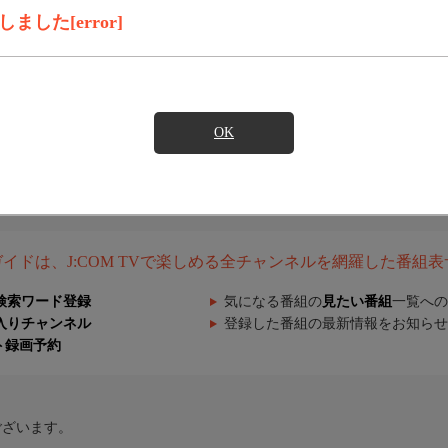
した[error]
OK
組ガイドは、J:COM TVで楽しめる全チャンネルを網羅した番組
検索ワード登録
気になる番組の
見たい番組
一覧への
入りチャンネル
登録した番組の最新情報をお知らせ
ト録画予約
ございます。