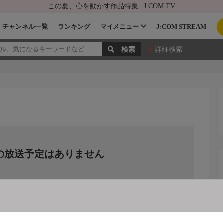
この夏、心を動かす作品特集 | J:COM TV
チャンネル一覧
ランキング
マイメニュー
J:COM STREAM
詳細検索
の放送予定はありません