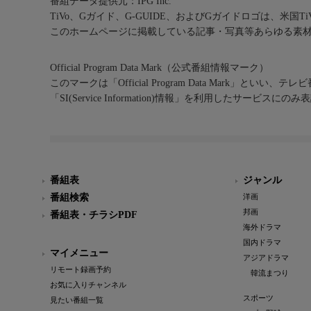
番組データ提供元：IPG Inc.
TiVo、Gガイド、G-GUIDE、およびGガイドロゴは、米国T
このホームページに掲載している記事・写真等あらゆる素
Official Program Data Mark（公式番組情報マーク）
このマークは「Official Program Data Mark」といい
「SI(Service Information)情報」を利用したサービ
番組表
ジャンル
番組検索
洋画
邦画
番組表・チラシPDF
海外ドラマ
国内ドラマ
マイメニュー
アジアドラマ
リモート録画予約
韓流まつり
お気に入りチャンネル
スポーツ
見たい番組一覧