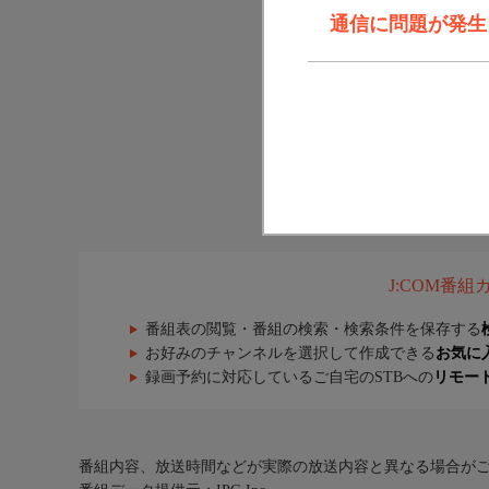
通信に問題が発生しま
J:COM番
番組表の閲覧・番組の検索・検索条件を保存する
お好みのチャンネルを選択して作成できる
お気に
録画予約に対応しているご自宅のSTBへの
リモー
番組内容、放送時間などが実際の放送内容と異なる場合が