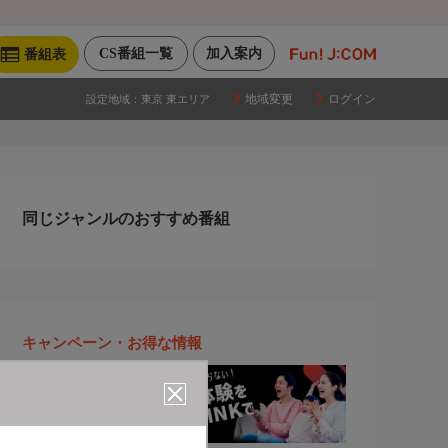
CS番組一覧
加入案内
番組表
地域変更
ログイン
設定地域：
東京 東エリア
同じジャンルのおすすめ番組
キャンペーン・お得な情報