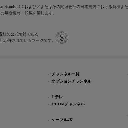
iVo Brands LLCおよび／またはその関連会社の日本国内における商標
材の無断複写・転載を禁じます。
、テレビ番組の公式情報である
スにのみ表記が許されているマークです。
チャンネル一覧
オプションチャンネル
J:テレ
J:COMチャンネル
ケーブル4K