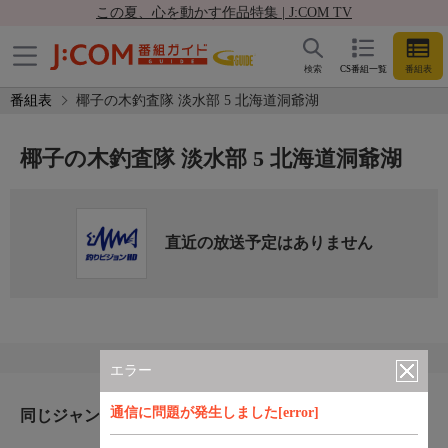
この夏、心を動かす作品特集 | J:COM TV
検索
CS番組一覧
番組表
番組表
椰子の木釣査隊 淡水部 5 北海道洞爺湖
椰子の木釣査隊 淡水部 5 北海道洞爺湖
直近の放送予定はありません
エラー
通信に問題が発生しました[error]
同じジャンルのおすすめ番組