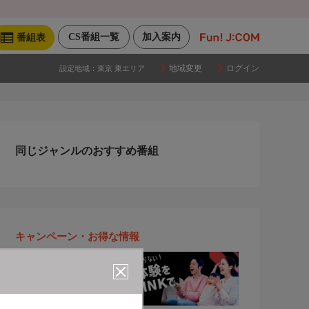
CS番組一覧
加入案内
番組表
地域変更
ログイン
設定地域：
東京 東エリア
同じジャンルのおすすめ番組
キャンペーン・お得な情報