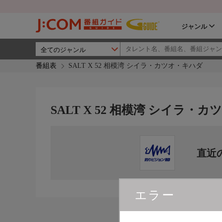
ジャンル
番組表
SALT X 52 相模湾 シイラ・カツオ・キハダ
SALT X 52 相模湾 シイラ・
直近
エラー