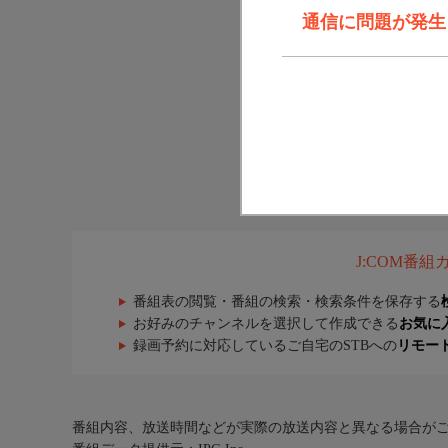
通信に問題が発生しま
J:COM番
番組表の閲覧・番組の検索・検索条件を保存する
お好みのチャンネルを選択して作成できる
お気に
録画予約に対応しているご自宅のSTBへの
リモー
番組内容、放送時間などが実際の放送内容と異なる場合が