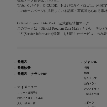
番組データ提供元：IPG Inc.
TiVo、Gガイド、G-GUIDE、およびGガイドロゴは、米国T
このホームページに掲載している記事・写真等あらゆる素
Official Program Data Mark（公式番組情報マーク）
このマークは「Official Program Data Mark」といい
「SI(Service Information)情報」を利用したサービ
番組表
ジャンル
番組検索
洋画
邦画
番組表・チラシPDF
海外ドラマ
国内ドラマ
マイメニュー
アジアドラマ
リモート録画予約
韓流まつり
お気に入りチャンネル
スポーツ
見たい番組一覧