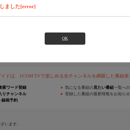
した[error]
OK
組ガイドは、J:COM TVで楽しめる全チャンネルを網羅した番組
検索ワード登録
気になる番組の
見たい番組
一覧への
入りチャンネル
登録した番組の最新情報をお知らせ
ト録画予約
ございます。