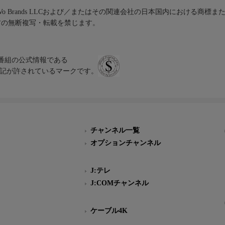
iVo Brands LLCおよび／またはその関連会社の日本国内における商標
材の無断複写・転載を禁じます。
、テレビ番組の公式情報である
スにのみ表記が許されているマークです。
チャンネル一覧
オプションチャンネル
J:テレ
J:COMチャンネル
ケーブル4K