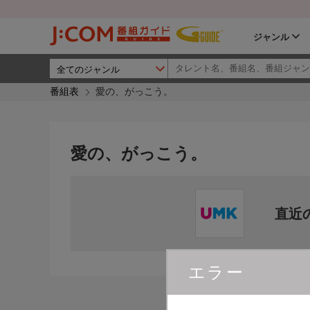
ジャンル
番組表
愛の、がっこう。
愛の、がっこう。
直近
エラー