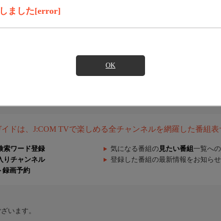
した[error]
OK
組ガイドは、J:COM TVで楽しめる全チャンネルを網羅した番組
検索ワード登録
気になる番組の
見たい番組
一覧への
入りチャンネル
登録した番組の最新情報をお知らせ
ト録画予約
ございます。