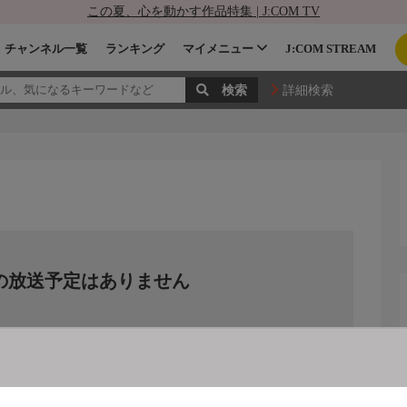
この夏、心を動かす作品特集 | J:COM TV
チャンネル一覧
ランキング
マイメニュー
J:COM STREAM
詳細検索
の放送予定はありません