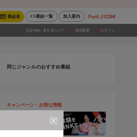
CS番組一覧
加入案内
番組表
地域変更
ログイン
設定地域：
東京 東エリア
同じジャンルのおすすめ番組
キャンペーン・お得な情報