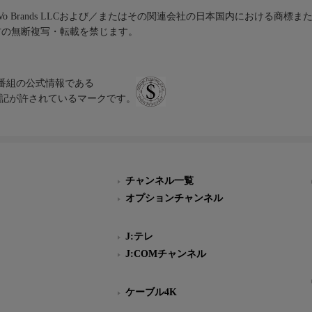
iVo Brands LLCおよび／またはその関連会社の日本国内における商標
材の無断複写・転載を禁じます。
、テレビ番組の公式情報である
スにのみ表記が許されているマークです。
チャンネル一覧
オプションチャンネル
J:テレ
J:COMチャンネル
ケーブル4K