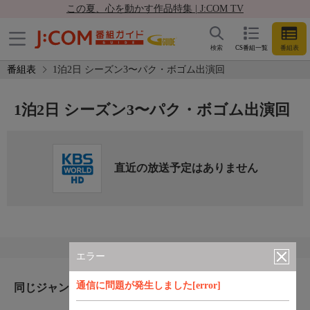
この夏、心を動かす作品特集 | J:COM TV
検索
CS番組一覧
番組表
番組表
1泊2日 シーズン3〜パク・ボゴム出演回
1泊2日 シーズン3〜パク・ボゴム出演回
直近の放送予定はありません
エラー
通信に問題が発生しました[error]
同じジャンルのおすすめ番組