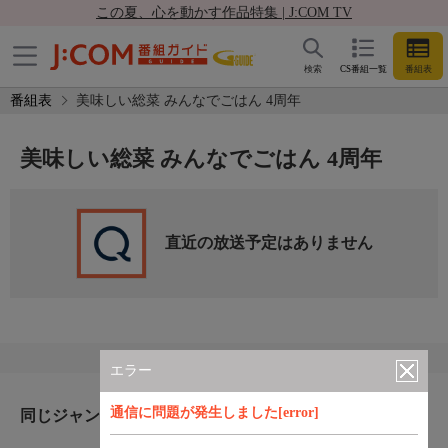
この夏、心を動かす作品特集 | J:COM TV
検索
CS番組一覧
番組表
番組表
美味しい総菜 みんなでごはん 4周年
美味しい総菜 みんなでごはん 4周年
直近の放送予定はありません
エラー
通信に問題が発生しました[error]
同じジャンルのおすすめ番組