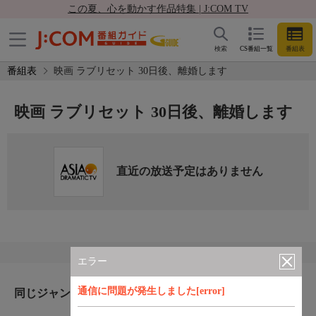
この夏、心を動かす作品特集 | J:COM TV
検索
CS番組一覧
番組表
番組表
映画 ラブリセット 30日後、離婚します
映画 ラブリセット 30日後、離婚します
直近の放送予定はありません
エラー
通信に問題が発生しました[error]
同じジャンルのおすすめ番組