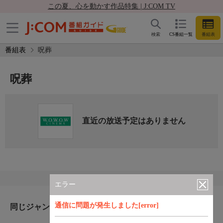
この夏、心を動かす作品特集 | J:COM TV
検索
CS番組一覧
番組表
番組表
呪葬
呪葬
直近の放送予定はありません
エラー
通信に問題が発生しました[error]
同じジャンルのおすすめ番組