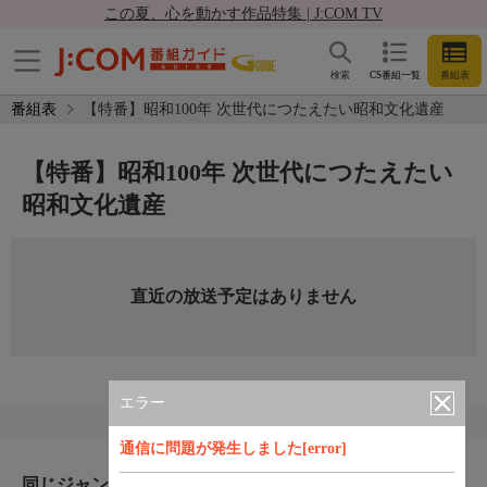
この夏、心を動かす作品特集 | J:COM TV
検索
CS番組一覧
番組表
番組表
【特番】昭和100年 次世代につたえたい昭和文化遺産
【特番】昭和100年 次世代につたえたい
昭和文化遺産
直近の放送予定はありません
エラー
通信に問題が発生しました[error]
同じジャンルのおすすめ番組