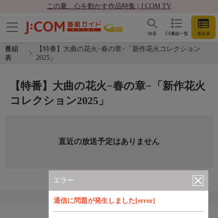
この夏、心を動かす作品特集 | J:COM TV
検索
CS番組一覧
番組表
番組
【特番】大曲の花火−春の章−「新作花火コレクション
表
2025」
【特番】大曲の花火−春の章−「新作花火
コレクション2025」
直近の放送予定はありません
エラー
通信に問題が発生しました[error]