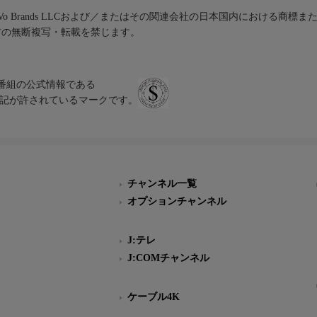
iVo Brands LLCおよび／またはその関連会社の日本国内における商標
材の無断複写・転載を禁じます。
、テレビ番組の公式情報である
スにのみ表記が許されているマークです。
チャンネル一覧
オプションチャンネル
J:テレ
J:COMチャンネル
ケーブル4K