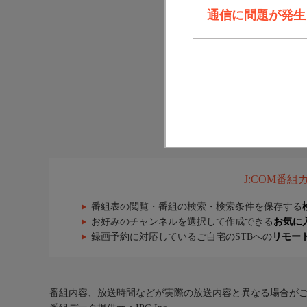
通信に問題が発生しま
J:COM番
番組表の閲覧・番組の検索・検索条件を保存する
お好みのチャンネルを選択して作成できる
お気に
録画予約に対応しているご自宅のSTBへの
リモー
番組内容、放送時間などが実際の放送内容と異なる場合が