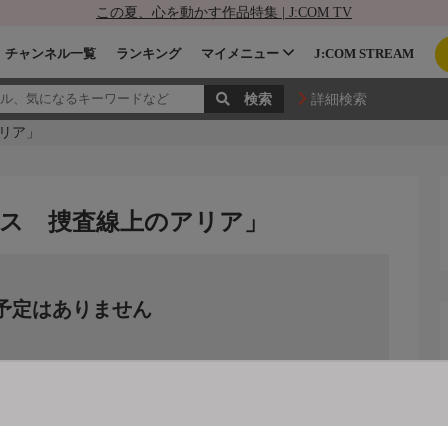
この夏、心を動かす作品特集 | J:COM TV
チャンネル一覧
ランキング
マイメニュー
J:COM STREAM
詳細検索
リア」
ス 捜査線上のアリア」
予定はありません