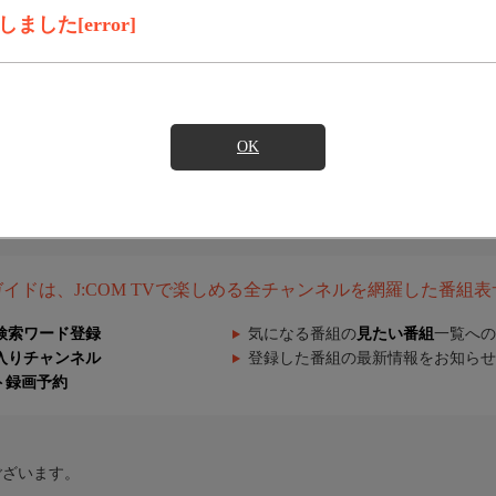
した[error]
OK
組ガイドは、J:COM TVで楽しめる全チャンネルを網羅した番組
検索ワード登録
気になる番組の
見たい番組
一覧への
入りチャンネル
登録した番組の最新情報をお知らせ
ト録画予約
ございます。