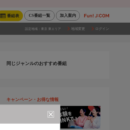
CS番組一覧
加入案内
番組表
地域変更
ログイン
設定地域：
東京 東エリア
同じジャンルのおすすめ番組
キャンペーン・お得な情報