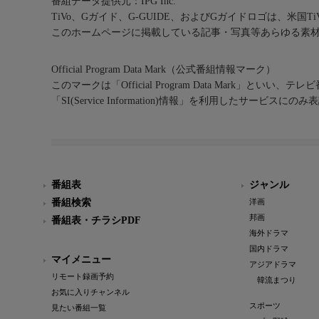
番組データ提供元：IPG Inc.
TiVo、Gガイド、G-GUIDE、およびGガイドロゴは、米国T
このホームページに掲載している記事・写真等あらゆる素
Official Program Data Mark（公式番組情報マーク）
このマークは「Official Program Data Mark」といい
「SI(Service Information)情報」を利用したサービ
番組表
ジャンル
番組検索
洋画
邦画
番組表・チラシPDF
海外ドラマ
国内ドラマ
マイメニュー
アジアドラマ
リモート録画予約
韓流まつり
お気に入りチャンネル
スポーツ
見たい番組一覧