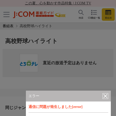
この夏、心を動かす作品特集 | J:COM TV
検索
CS番組一覧
番組表
番組表
高校野球ハイライト
高校野球ハイライト
直近の放送予定はありません
エラー
通信に問題が発生しました[error]
同じジャンルのおすすめ番組