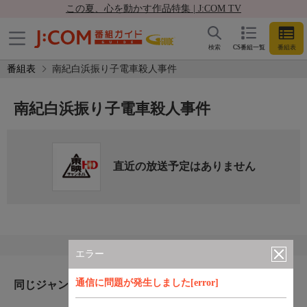
この夏、心を動かす作品特集 | J:COM TV
検索
CS番組一覧
番組表
番組表
南紀白浜振り子電車殺人事件
南紀白浜振り子電車殺人事件
直近の放送予定はありません
エラー
通信に問題が発生しました[error]
同じジャンルのおすすめ番組